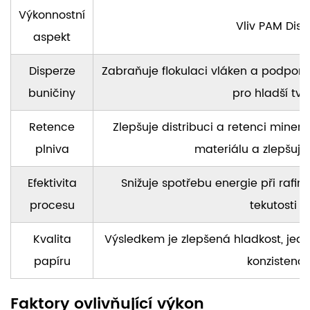
Výkonnostní
Vliv PAM Dis
aspekt
Disperze
Zabraňuje flokulaci vláken a podpor
buničiny
pro hladší tvor
Retence
Zlepšuje distribuci a retenci minerál
plniva
materiálu a zlepšuje
Efektivita
Snižuje spotřebu energie při rafi
procesu
tekutosti d
Kvalita
Výsledkem je zlepšená hladkost, jedn
papíru
konzistence
Faktory ovlivňující výkon