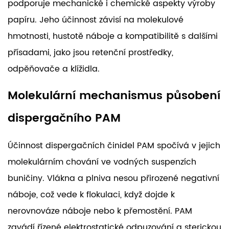
podporuje mechanické i chemické aspekty výroby
papíru. Jeho účinnost závisí na molekulové
hmotnosti, hustotě náboje a kompatibilitě s dalšími
přísadami, jako jsou retenční prostředky,
odpěňovače a klížidla.
Molekulární mechanismus působení
dispergačního PAM
Účinnost dispergačních činidel PAM spočívá v jejich
molekulárním chování ve vodných suspenzích
buničiny. Vlákna a plniva nesou přirozené negativní
náboje, což vede k flokulaci, když dojde k
nerovnováze náboje nebo k přemostění. PAM
zavádí řízené elektrostatické odpuzování a sterickou