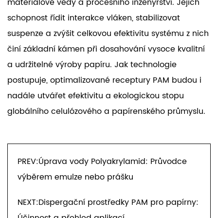
materiálové vědy a procesního inženýrství. Jejich
schopnost řídit interakce vláken, stabilizovat
suspenze a zvýšit celkovou efektivitu systému z nich
činí základní kámen při dosahování vysoce kvalitní
a udržitelné výroby papíru. Jak technologie
postupuje, optimalizované receptury PAM budou i
nadále utvářet efektivitu a ekologickou stopu
globálního celulózového a papírenského průmyslu.
PREV:Úprava vody Polyakrylamid: Průvodce
výběrem emulze nebo prášku
NEXT:Dispergační prostředky PAM pro papírny:
Účinnost a přehled aplikací