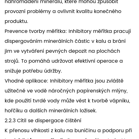
nahromadění minerálů, které mohou způsobit
provozní problémy a ovlivnit kvalitu konečného
produktu.
Prevence tvorby měřítka: Inhibitory měřítka pracují
dispergováním minerálních částic v kalu a brání
jim ve vytváření pevných depozit na plochách
strojů. To pomáhá udržovat efektivní operace a
snižuje potřebu údržby.
Vhodné aplikace: Inhibitory měřítka jsou zvláště
užitečné ve vodě náročných papírenských mlýny,
kde použití tvrdé vody může vést k tvorbě vápníku,
hořčíku a dalších minerálních ložisek.
2.2.3 Cítil se dispergace čištění
K přenosu vlhkosti z kalu na buničinu a podporu při