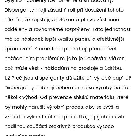
byly komponenty rovnoměrně distribuovány.
Disperganty hrají zásadní roli při dosažení tohoto
cíle tím, že zajišťují, že vlákna a plniva zůstanou
odděleny a rovnoměrně rozptýleny. Tato jednotnost
má za následek lepší kvalitu papíru a efektivnější
zpracování. Kromě toho pomáhají předcházet
nežádoucím problémům, jako je ucpávání vláken,
což může vést k nákladům na prostoje a údržbu.
1.2 Proč jsou disperganty důležité při výrobě papíru?
Disperganty nabízejí během procesu výroby papíru
několik výhod. Od prevence shluků materiálu, které
by mohly narušit výrobní proces, aby se zvýšila
vzhled a výkon finálního produktu, je jejich použití
nedílnou součástí efektivně produkce vysoce