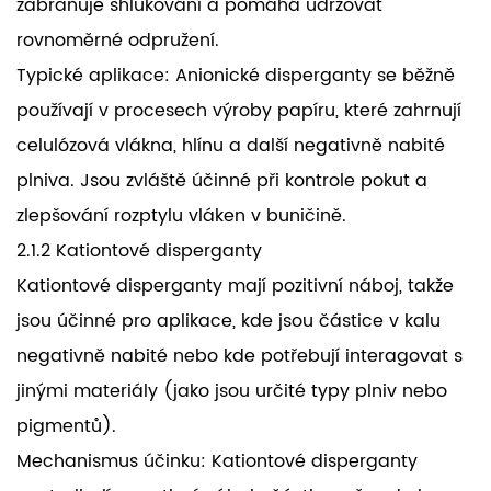
zabraňuje shlukování a pomáhá udržovat
rovnoměrné odpružení.
Typické aplikace: Anionické disperganty se běžně
používají v procesech výroby papíru, které zahrnují
celulózová vlákna, hlínu a další negativně nabité
plniva. Jsou zvláště účinné při kontrole pokut a
zlepšování rozptylu vláken v buničině.
2.1.2 Kationtové disperganty
Kationtové disperganty mají pozitivní náboj, takže
jsou účinné pro aplikace, kde jsou částice v kalu
negativně nabité nebo kde potřebují interagovat s
jinými materiály (jako jsou určité typy plniv nebo
pigmentů).
Mechanismus účinku: Kationtové disperganty