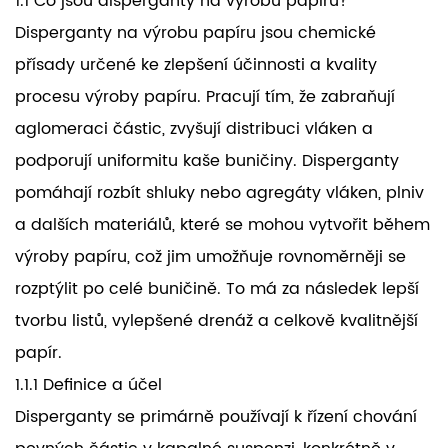
1.1 Co jsou disperganty na výrobu papíru?
Disperganty na výrobu papíru jsou chemické
přísady určené ke zlepšení účinnosti a kvality
procesu výroby papíru. Pracují tím, že zabraňují
aglomeraci částic, zvyšují distribuci vláken a
podporují uniformitu kaše buničiny. Disperganty
pomáhají rozbít shluky nebo agregáty vláken, plniv
a dalších materiálů, které se mohou vytvořit během
výroby papíru, což jim umožňuje rovnoměrněji se
rozptýlit po celé buničině. To má za následek lepší
tvorbu listů, vylepšené drenáž a celkově kvalitnější
papír.
1.1.1 Definice a účel
Disperganty se primárně používají k řízení chování