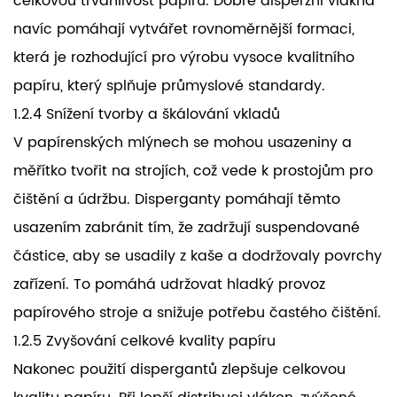
celkovou trvanlivost papíru. Dobře disperzní vlákna
navíc pomáhají vytvářet rovnoměrnější formaci,
která je rozhodující pro výrobu vysoce kvalitního
papíru, který splňuje průmyslové standardy.
1.2.4 Snížení tvorby a škálování vkladů
V papírenských mlýnech se mohou usazeniny a
měřítko tvořit na strojích, což vede k prostojům pro
čištění a údržbu. Disperganty pomáhají těmto
usazením zabránit tím, že zadržují suspendované
částice, aby se usadily z kaše a dodržovaly povrchy
zařízení. To pomáhá udržovat hladký provoz
papírového stroje a snižuje potřebu častého čištění.
1.2.5 Zvyšování celkové kvality papíru
Nakonec použití dispergantů zlepšuje celkovou