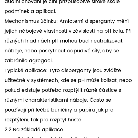
duální chování je činí přizpůsobivé široké škále
podmínek a aplikací.
Mechanismus účinku: Amfoterní disperganty mění
jejich nábojové vlastnosti v závislosti na pH kalu. Při
různých hladinách pH mohou buď neutralizovat
náboje, nebo poskytnout odpudivé síly, aby se
zabránilo agregaci.
Typické aplikace: Tyto disperganty jsou zvláště
užitečné v systémech, kde se pH může kolísat, nebo
pokud existuje potřeba rozptýlit různé částice s
různými charakteristikami náboje. Často se
používají při léčbě buničiny a papíru jak pro
rozptýlení, tak pro rozptyl hřiště.
2.2 Na základě aplikace