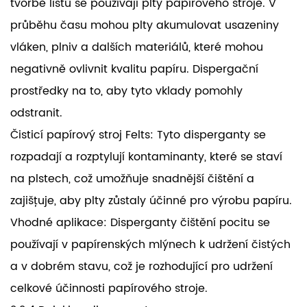
tvorbě listů se používají plty papírového stroje. V
průběhu času mohou plty akumulovat usazeniny
vláken, plniv a dalších materiálů, které mohou
negativně ovlivnit kvalitu papíru. Dispergační
prostředky na to, aby tyto vklady pomohly
odstranit.
Čisticí papírový stroj Felts: Tyto disperganty se
rozpadají a rozptylují kontaminanty, které se staví
na plstech, což umožňuje snadnější čištění a
zajišťuje, aby plty zůstaly účinné pro výrobu papíru.
Vhodné aplikace: Disperganty čištění pocitu se
používají v papírenských mlýnech k udržení čistých
a v dobrém stavu, což je rozhodující pro udržení
celkové účinnosti papírového stroje.