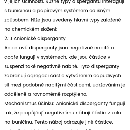
v jejich účinnosti. Různé typy dispergantů interagují
s buničinou a papírovým systémem odlišným
způsobem. Níže jsou uvedeny hlavní typy založené
na chemickém složení:
2.1.1 Anionické disperganty
Aniontové disperganty jsou negativně nabité a
dobře fungují v systémech, kde jsou částice v
suspenzi také negativně nabité. Tyto disperganty
zabraňují agregaci částic vytvářením odpudivých
sil mezi podobně nabitými částicemi, udržováním je
odděleně a rovnoměrně rozptýleno.
Mechanismus účinku: Anionické disperganty fungují
tak, že propůjčují negativnímu náboji částic v kalu
na buničinu. Tento náboj odrazuje jiné částice,