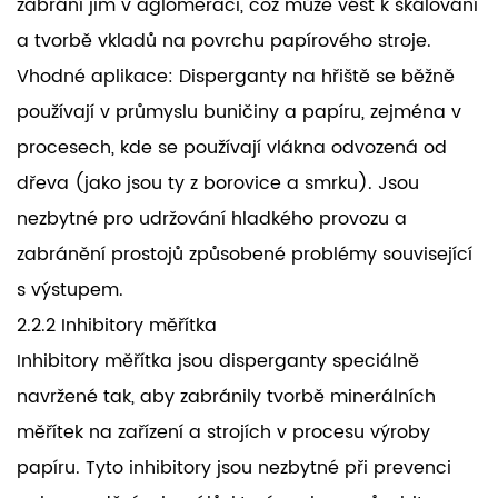
zabrání jim v aglomeraci, což může vést k škálování
a tvorbě vkladů na povrchu papírového stroje.
Vhodné aplikace: Disperganty na hřiště se běžně
používají v průmyslu buničiny a papíru, zejména v
procesech, kde se používají vlákna odvozená od
dřeva (jako jsou ty z borovice a smrku). Jsou
nezbytné pro udržování hladkého provozu a
zabránění prostojů způsobené problémy související
s výstupem.
2.2.2 Inhibitory měřítka
Inhibitory měřítka jsou disperganty speciálně
navržené tak, aby zabránily tvorbě minerálních
měřítek na zařízení a strojích v procesu výroby
papíru. Tyto inhibitory jsou nezbytné při prevenci