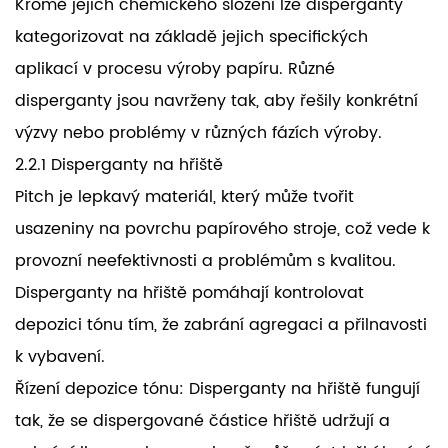
Kromě jejich chemického složení lze disperganty
kategorizovat na základě jejich specifických
aplikací v procesu výroby papíru. Různé
disperganty jsou navrženy tak, aby řešily konkrétní
výzvy nebo problémy v různých fázích výroby.
2.2.1 Disperganty na hřiště
Pitch je lepkavý materiál, který může tvořit
usazeniny na povrchu papírového stroje, což vede k
provozní neefektivnosti a problémům s kvalitou.
Disperganty na hřiště pomáhají kontrolovat
depozici tónu tím, že zabrání agregaci a přilnavosti
k vybavení.
Řízení depozice tónu: Disperganty na hřiště fungují
tak, že se dispergované částice hřiště udržují a