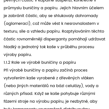
pevných částic v kapalné suspenzi, konkrétně v
průmyslu buničiny a papíru. Jejich hlavním účelem
je zabránit částic, aby se shlukovaly dohromady
(aglomerací), což může vést k nesrovnalostem v
texturu, síle a vzhledu papíru. Rozptylováním těchto
částic rovnoměrněji disperganty pomáhají udržovat
hladký a jednotný tok kaše v průběhu procesu
výroby papíru.
1.1.2 Role ve výrobě buničiny a papíru
Při výrobě buničiny a papíru začíná proces
vytvořením kaše vyrobené z dřevěných vláken
(nebo jiných materiálů na bázi celulózy), vody a
různých přísad. Když se kaše pohybuje různými
fázemi stroje na výrobu papíru, je nezbytné, aby