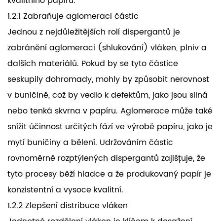
kvalitního papíru.
1.2.1 Zabraňuje aglomeraci částic
Jednou z nejdůležitějších rolí dispergantů je
zabránění aglomeraci (shlukování) vláken, plniv a
dalších materiálů. Pokud by se tyto částice
seskupily dohromady, mohly by způsobit nerovnost
v buničině, což by vedlo k defektům, jako jsou silná
nebo tenká skvrna v papíru. Aglomerace může také
snížit účinnost určitých fází ve výrobě papíru, jako je
mytí buničiny a bělení. Udržováním částic
rovnoměrně rozptýlených dispergantů zajišťuje, že
tyto procesy běží hladce a že produkovaný papír je
konzistentní a vysoce kvalitní.
1.2.2 Zlepšení distribuce vláken