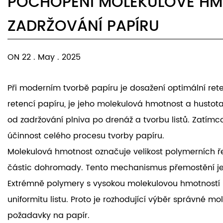
POCHOPENÍ MOLEKULOVÉ HM
ZADRŽOVÁNÍ PAPÍRU
ON 22 . May . 2025
Při moderním tvorbě papíru je dosažení optimální ret
retencí papíru, je jeho molekulová hmotnost a hustota
od zadržování plniva po drenáž a tvorbu listů. Zatímc
účinnost celého procesu tvorby papíru.
Molekulová hmotnost označuje velikost polymerních ř
částic dohromady. Tento mechanismus přemostění je ne
Extrémně polymery s vysokou molekulovou hmotností moh
uniformitu listu. Proto je rozhodující výběr správné m
požadavky na papír.