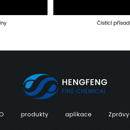
Čisticí přísada
O
produkty
aplikace
Zprávy