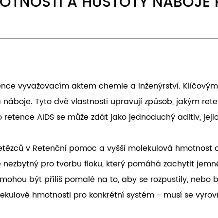
OTNOSTI A HUSTOTY NÁBOJE 
ence vyvažovacím aktem chemie a inženýrství. Klíčovým 
 náboje. Tyto dvě vlastnosti upravují způsob, jakým ret
o retence AIDS se může zdát jako jednoduchý aditiv, jej
etězců v
Retenční pomoc
a vyšší molekulová hmotnost o
zbytný pro tvorbu floku, který pomáhá zachytit jemné čá
ou být příliš pomalé na to, aby se rozpustily, nebo by m
olekulové hmotnosti pro konkrétní systém - musí se vyrov