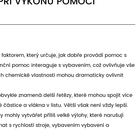
PŘI VÝKONU POMOCI
faktorem, který určuje, jak dobře provádí pomoc s
enční pomoc interaguje s vybavením, což ovlivňuje vše
ich chemické vlastnosti mohou dramaticky ovlivnit
bvykle znamená delší řetězy, které mohou spojit více
stice a vlákna v listu. Větší však není vždy lepší.
ohly vytvářet příliš velké výlohy, které narušují
nat s rychlostí stroje, vybavením vybavení a