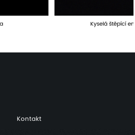
Kyselá štěpící emulze
Kontakt