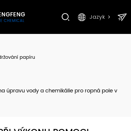
Jazyk
držování papíru
na úpravu vody a chemikálie pro ropná pole v