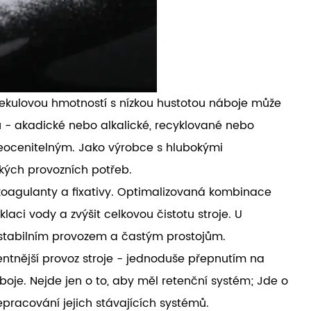
lekulovou hmotností s nízkou hustotou náboje může
 - akadické nebo alkalické, recyklované nebo
eocenitelným. Jako výrobce s hlubokými
kých provozních potřeb.
 koagulanty a fixativy. Optimalizovaná kombinace
aci vody a zvýšit celkovou čistotu stroje. U
i stabilním provozem a častým prostojům.
tentnější provoz stroje - jednoduše přepnutím na
oje. Nejde jen o to, aby měl retenční systém; Jde o
epracování jejich stávajících systémů.