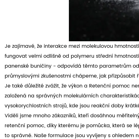
Je zajímavé, že interakce mezi molekulovou hmotností
fungovat velmi odlišně od polymeru střední hmotnost
panenské buničiny - odpovídá těmto parametrům odli
průmyslovými zkušenostmi chápeme, jak přizpůsobit ř
Je také důležité zvážit, že výkon a
Retenční pomoc
ne
založená na správných molekulárních charakteristikách 
vysokorychlostních strojů, kde jsou reakční doby krá
Viděli jsme mnoho zákazníků, kteří dosáhnou měřitelný
retenční pomoc, díky kterému je pomůcka, která se lép
to správné. Naše formulace jsou vyvíjeny s ohledem na