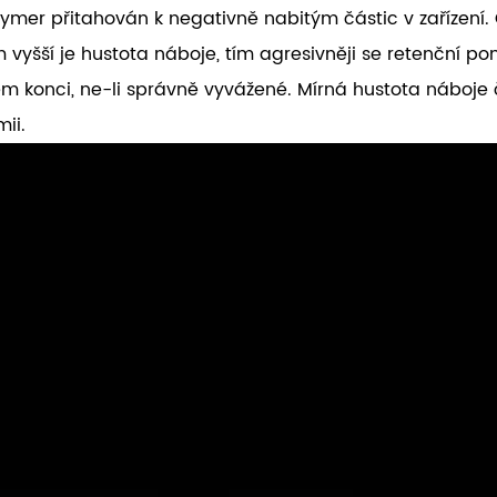
polymer přitahován k negativně nabitým částic v zařízen
 vyšší je hustota náboje, tím agresivněji se retenční po
ém konci, ne-li správně vyvážené. Mírná hustota náboje
ii.