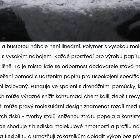
 a hustotou náboje není lineární. Polymer s vysokou mo
i s vysokým nábojem. Každé prostředí pro výrobu papíru
šně. To je místo, kde se odbornost dodavatele stává n
ešení pomoci s udržením papíru pro uspokojení specific
ní izolovaný. Funguje ve spojení s drenážními pomůcky,
může výrazně snížit konzumaci chemikálií, zlepšit recykl
tké, může pravý molekulární design znamenat rozdíl mez
ch zisků - tvorby stolů, sníženou ztrátu popela a konzis
e shoduje z hlediska molekulové hmotnosti a profilu náb
 flexibilitu a umožňují zákazníkům doladit výkon bez př