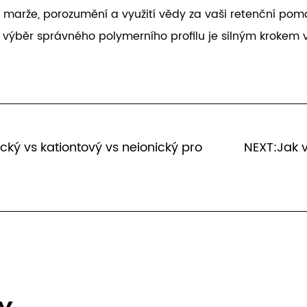
 marže, porozumění a využití vědy za vaši retenční po
st, výběr správného polymerního profilu je silným krokem
ký vs kationtový vs neionický pro
NEXT:Jak v