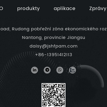
O
produkty
aplikace
Zprávy
Road, Rudong pobřežní zóna ekonomického roz
Nantong, provincie Jiangsu
daisy@jshfpam.com
+86-13951412113