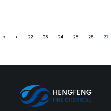
‹‹
‹
22
23
24
25
26
27