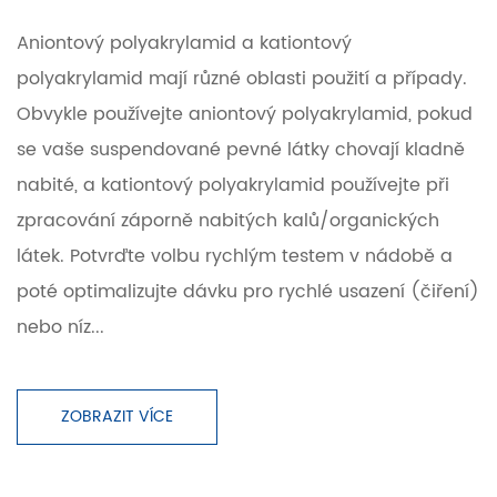
Aniontový polyakrylamid a kationtový
polyakrylamid mají různé oblasti použití a případy.
Obvykle používejte aniontový polyakrylamid, pokud
se vaše suspendované pevné látky chovají kladně
nabité, a kationtový polyakrylamid používejte při
zpracování záporně nabitých kalů/organických
látek. Potvrďte volbu rychlým testem v nádobě a
poté optimalizujte dávku pro rychlé usazení (čiření)
nebo níz...
ZOBRAZIT VÍCE