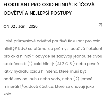
FLOKULANT PRO OXID HLINITÝ: KLÍČOVÁ
ODVĚTVÍ A NEJLEPŠÍ POSTUPY
ON 02 . Jan . 2026
Jaké průmyslové odvětví používá flokulant pro oxid
hlinitý? Když se ptáme „co průmysl používá flokulant
pro oxid hlinitý “, obvykle se zabývají jednou ze dvou
skutečností: (1) oxid hlinitý (Al 2 O 3 ) nebo pevné
látky hydrátu oxidu hlinitého, které musí být
odděleny od louhu nebo vody, nebo (2) jemné
minerální/oxidové částice, které se chovají jako
kolo...