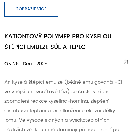
ZOBRAZIT VÍCE
KATIONTOVÝ POLYMER PRO KYSELOU
ŠTĚPÍCÍ EMULZI: SŮL A TEPLO
ON 26 . Dec . 2025
An kyselá štěpící emulze (běžně emulgovaná HCl
ve vnější uhlovodíkové fázi) se často volí pro
zpomalení reakce kyselina-hornina, zlepšení
distribuce leptání a prodloužení efektivní délky
lomu. Ve vysoce slaných a vysokoteplotních
nádržích však rutinně dominují při hodnocení po