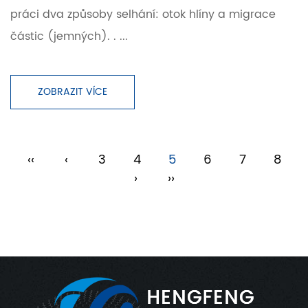
práci dva způsoby selhání: otok hlíny a migrace
částic (jemných). . ...
ZOBRAZIT VÍCE
‹‹
‹
3
4
5
6
7
8
›
››