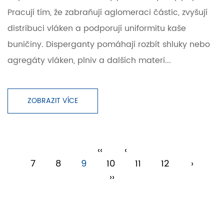
Pracují tím, že zabraňují aglomeraci částic, zvyšují
distribuci vláken a podporují uniformitu kaše
buničiny. Disperganty pomáhají rozbít shluky nebo
agregáty vláken, plniv a dalších materi...
ZOBRAZIT VÍCE
‹‹
‹
7
8
9
10
11
12
›
››