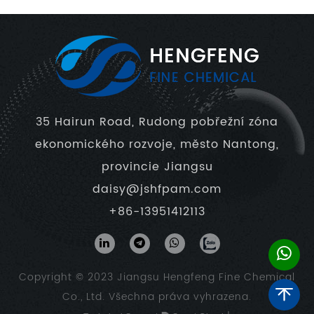
35 Hairun Road, Rudong pobřežní zóna
ekonomického rozvoje, město Nantong,
provincie Jiangsu
daisy@jshfpam.com
+86-13951412113
Copyright © 2023
Jiangsu Hengfeng Fine Chemical
Co., Ltd.
Všechna práva vyhrazena.